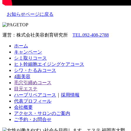
お知らせページに戻る
運営：株式会社美容創育研究所
TEL.092-408-2788
ホーム
キャンペーン
シミ取りコース
ヒト幹細胞エイジングケアコース
シワ・たるみコース
4面美容
毛穴引締めコース
目元エステ
ハーブリペアコース
｜
採用情報
代表プロフィール
会社概要
アクセス・サロンのご案内
ご予約・お問合せ