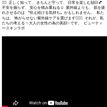
🖐🏻 ⁡ 正しく知って、 きちんと守って、 日常を楽しむ🙌🏻💕 ⁡
不安を煽らず、 安心を積み重ねる☺️ ⁡ 紫外線よりも、 肌を疲
れさせるのは 〝怯え続ける気持ち〟かもしれません。 ⁡ 私た
ちは、 怖がらせない紫外線ケアを選びます🙋🏻‍♀️ ⁡ それが、私
たちの考える ✨大人の女性の為の美顔✨です。 ⁡ ビューティ
ースキンラボ