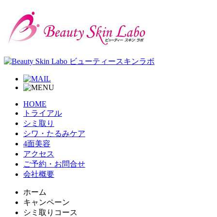
HOME
トライアル
シミ取り
シワ・たるみケア
4面美容
アクセス
ご予約・お問合せ
会社概要
ホーム
キャンペーン
シミ取りコース