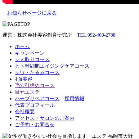
お知らせページに戻る
運営：株式会社美容創育研究所
TEL.092-408-2788
ホーム
キャンペーン
シミ取りコース
ヒト幹細胞エイジングケアコース
シワ・たるみコース
4面美容
毛穴引締めコース
目元エステ
ハーブリペアコース
｜
採用情報
代表プロフィール
会社概要
アクセス・サロンのご案内
ご予約・お問合せ