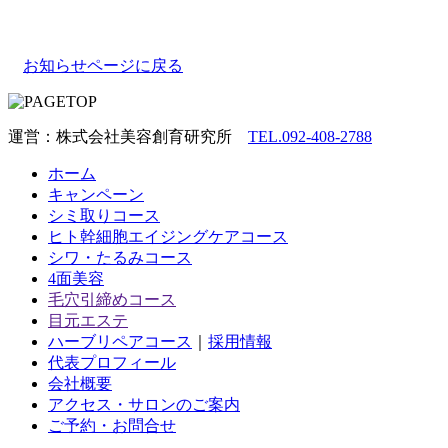
お知らせページに戻る
運営：株式会社美容創育研究所
TEL.092-408-2788
ホーム
キャンペーン
シミ取りコース
ヒト幹細胞エイジングケアコース
シワ・たるみコース
4面美容
毛穴引締めコース
目元エステ
ハーブリペアコース
｜
採用情報
代表プロフィール
会社概要
アクセス・サロンのご案内
ご予約・お問合せ