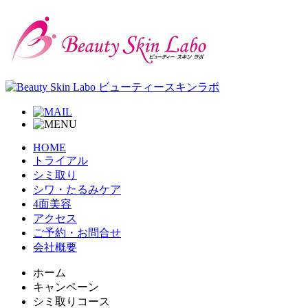
HOME
トライアル
シミ取り
シワ・たるみケア
4面美容
アクセス
ご予約・お問合せ
会社概要
ホーム
キャンペーン
シミ取りコース