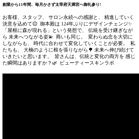
創業から11年間、毎月かさず太宰府天満宮へ御礼参り!
お客様、スタッフ、 サロン永続への感謝と、 精進していく
決意を込めて😌 ⁡ 御本殿は 124年ぶりにデザインチェンジ✨ ⁡
「屋根に森が現れる」という発想で、 伝統を受け継ぎなが
ら 未来へつながる姿💫 ⁡ 商いも同じ。 ⁡ 変わらぬ念を大切に
しながらも、 時代に合わせて変化していくことが必要。 ⁡ 私
たちも、 大楠のように根を張りながら🌳 未来へ伸び続けて
いきたいと思います。 ⁡ 皆さんは、伝統と変化の両方を 感じ
た瞬間はありますか？🌿 ⁡ ビューティースキンラボ