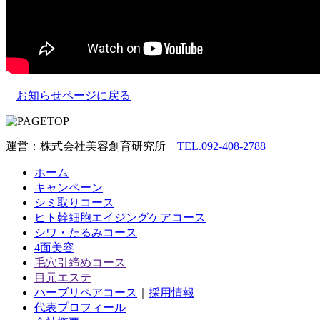
お知らせページに戻る
運営：株式会社美容創育研究所
TEL.092-408-2788
ホーム
キャンペーン
シミ取りコース
ヒト幹細胞エイジングケアコース
シワ・たるみコース
4面美容
毛穴引締めコース
目元エステ
ハーブリペアコース
｜
採用情報
代表プロフィール