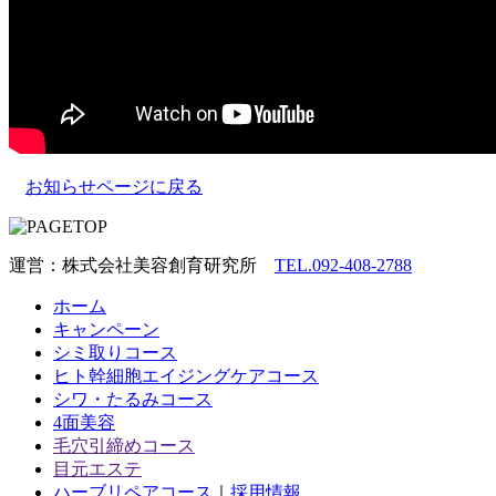
お知らせページに戻る
運営：株式会社美容創育研究所
TEL.092-408-2788
ホーム
キャンペーン
シミ取りコース
ヒト幹細胞エイジングケアコース
シワ・たるみコース
4面美容
毛穴引締めコース
目元エステ
ハーブリペアコース
｜
採用情報