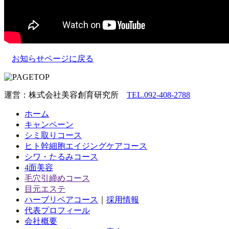
お知らせページに戻る
運営：株式会社美容創育研究所
TEL.092-408-2788
ホーム
キャンペーン
シミ取りコース
ヒト幹細胞エイジングケアコース
シワ・たるみコース
4面美容
毛穴引締めコース
目元エステ
ハーブリペアコース
｜
採用情報
代表プロフィール
会社概要