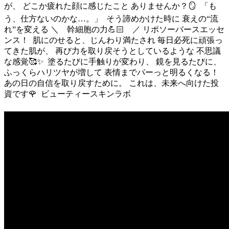
が、 どこか疲れた顔に感じたこと ありませんか？🪞 ⁡ 「も
う、仕方ないのかな…。」 ⁡ そう諦めかけた時に 衰えの“流
れ”を変える ＼ 幹細胞の力💪🏻 ／ リポソーバースエッセ
ンス！ ⁡ 肌にのせると、じんわり満たされ 毎日必死に頑張っ
てきた肌が、 再び力を取り戻そうとしているような 不思議
な感覚🥰✨ ⁡ 塗るたびに手触りが変わり、 鏡を見るたびに、
ふっくらハリツヤが増して 表情までパーっと明るくなる！ ⁡
あの日の自信を取り戻すために。 これは、未来へ向けた投
資です🌹 ⁡ ビューティースキンラボ ⁡